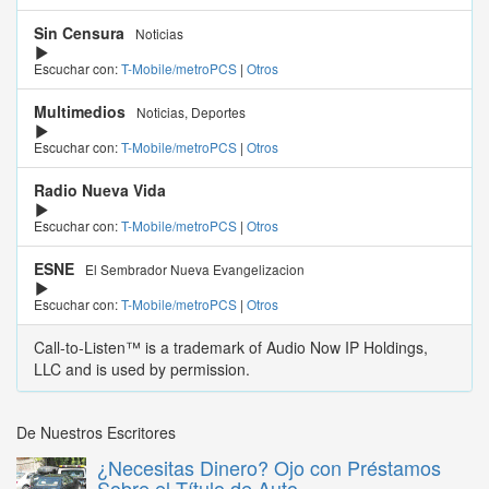
Sin Censura
Noticias
Escuchar con:
T-Mobile/metroPCS
|
Otros
Multimedios
Noticias, Deportes
Escuchar con:
T-Mobile/metroPCS
|
Otros
Radio Nueva Vida
Escuchar con:
T-Mobile/metroPCS
|
Otros
ESNE
El Sembrador Nueva Evangelizacion
Escuchar con:
T-Mobile/metroPCS
|
Otros
Call-to-Listen™ is a trademark of Audio Now IP Holdings,
LLC and is used by permission.
De Nuestros Escritores
¿Necesitas Dinero? Ojo con Préstamos
Sobre el Título de Auto