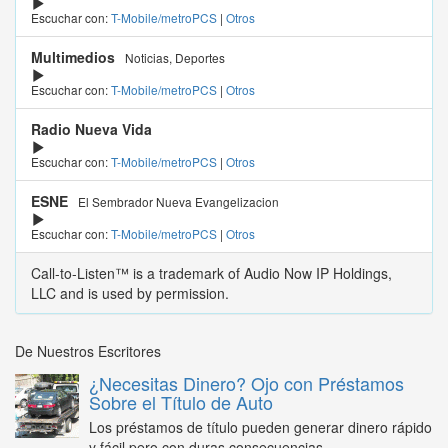
Escuchar con:
T-Mobile/metroPCS
|
Otros
Multimedios
Noticias, Deportes
Escuchar con:
T-Mobile/metroPCS
|
Otros
Radio Nueva Vida
Escuchar con:
T-Mobile/metroPCS
|
Otros
ESNE
El Sembrador Nueva Evangelizacion
Escuchar con:
T-Mobile/metroPCS
|
Otros
Call-to-Listen™ is a trademark of Audio Now IP Holdings,
LLC and is used by permission.
De Nuestros Escritores
¿Necesitas Dinero? Ojo con Préstamos
Sobre el Título de Auto
Los préstamos de título pueden generar dinero rápido
y fácil pero con duras consecuencias...