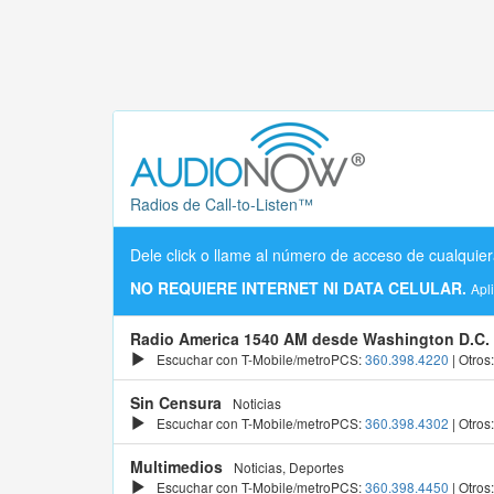
Radios de Call-to-Listen™
Dele click o llame al número de acceso de cualquier
NO REQUIERE INTERNET NI DATA CELULAR.
Apl
Radio America 1540 AM desde Washington D.C.
Escuchar con T-Mobile/metroPCS:
360.398.4220
| Otros
Sin Censura
Noticias
Escuchar con T-Mobile/metroPCS:
360.398.4302
| Otros
Multimedios
Noticias, Deportes
Escuchar con T-Mobile/metroPCS:
360.398.4450
| Otros