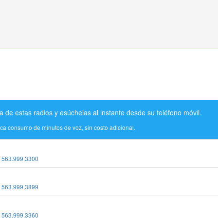
a de estas radios y esúchelas al instante desde su teléfono móvil.
ica consumo de minutos de voz, sin costo adicional.
:
563.999.3300
:
563.999.3899
:
563.999.3360