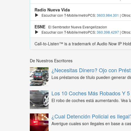
Radio Nueva Vida
Escuchar con T-Mobile/metroPCS:
3603.984.301
| Otros
ESNE
El Sembrador Nueva Evangelizacion
Escuchar con T-Mobile/metroPCS:
360.398.4297
| Otros
Call-to-Listen™ is a trademark of Audio Now IP Hol
De Nuestros Escritores
¿Necesitas Dinero? Ojo con Prést
Los préstamos de título pueden generar din
Los 10 Coches Más Robados Y 5 
El robo de coches está aumentando. Vea l
¿Cual Detención Policial es Ilegal
Averigue cuales son ilegales en base a caso