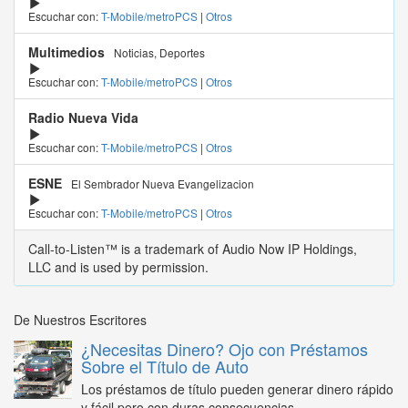
Escuchar con:
T-Mobile/metroPCS
|
Otros
Multimedios
Noticias, Deportes
Escuchar con:
T-Mobile/metroPCS
|
Otros
Radio Nueva Vida
Escuchar con:
T-Mobile/metroPCS
|
Otros
ESNE
El Sembrador Nueva Evangelizacion
Escuchar con:
T-Mobile/metroPCS
|
Otros
Call-to-Listen™ is a trademark of Audio Now IP Holdings,
LLC and is used by permission.
De Nuestros Escritores
¿Necesitas Dinero? Ojo con Préstamos
Sobre el Título de Auto
Los préstamos de título pueden generar dinero rápido
y fácil pero con duras consecuencias...