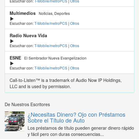
Escuchar con:
T-Mobile/metroPCS
|
Otros
Multimedios
Noticias, Deportes
Escuchar con:
T-Mobile/metroPCS
|
Otros
Radio Nueva Vida
Escuchar con:
T-Mobile/metroPCS
|
Otros
ESNE
El Sembrador Nueva Evangelizacion
Escuchar con:
T-Mobile/metroPCS
|
Otros
Call-to-Listen™ is a trademark of Audio Now IP Holdings,
LLC and is used by permission.
De Nuestros Escritores
¿Necesitas Dinero? Ojo con Préstamos
Sobre el Título de Auto
Los préstamos de título pueden generar dinero rápido
y fácil pero con duras consecuencias...