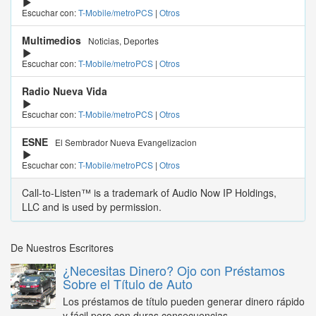
Escuchar con:
T-Mobile/metroPCS
|
Otros
Multimedios
Noticias, Deportes
Escuchar con:
T-Mobile/metroPCS
|
Otros
Radio Nueva Vida
Escuchar con:
T-Mobile/metroPCS
|
Otros
ESNE
El Sembrador Nueva Evangelizacion
Escuchar con:
T-Mobile/metroPCS
|
Otros
Call-to-Listen™ is a trademark of Audio Now IP Holdings,
LLC and is used by permission.
De Nuestros Escritores
¿Necesitas Dinero? Ojo con Préstamos
Sobre el Título de Auto
Los préstamos de título pueden generar dinero rápido
y fácil pero con duras consecuencias...