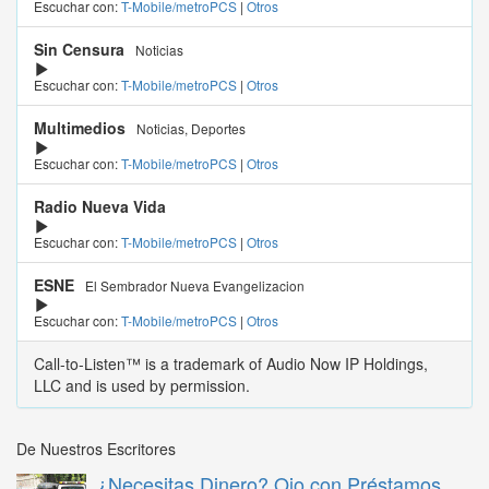
Escuchar con:
T-Mobile/metroPCS
|
Otros
Sin Censura
Noticias
Escuchar con:
T-Mobile/metroPCS
|
Otros
Multimedios
Noticias, Deportes
Escuchar con:
T-Mobile/metroPCS
|
Otros
Radio Nueva Vida
Escuchar con:
T-Mobile/metroPCS
|
Otros
ESNE
El Sembrador Nueva Evangelizacion
Escuchar con:
T-Mobile/metroPCS
|
Otros
Call-to-Listen™ is a trademark of Audio Now IP Holdings,
LLC and is used by permission.
De Nuestros Escritores
¿Necesitas Dinero? Ojo con Préstamos