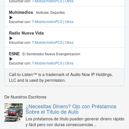
Escuchar con:
T-Mobile/metroPCS
|
Otros
Multimedios
Noticias, Deportes
Escuchar con:
T-Mobile/metroPCS
|
Otros
Radio Nueva Vida
Escuchar con:
T-Mobile/metroPCS
|
Otros
ESNE
El Sembrador Nueva Evangelizacion
Escuchar con:
T-Mobile/metroPCS
|
Otros
Call-to-Listen™ is a trademark of Audio Now IP Holdings,
LLC and is used by permission.
De Nuestros Escritores
¿Necesitas Dinero? Ojo con Préstamos
Sobre el Título de Auto
Los préstamos de título pueden generar dinero rápido
y fácil pero con duras consecuencias...