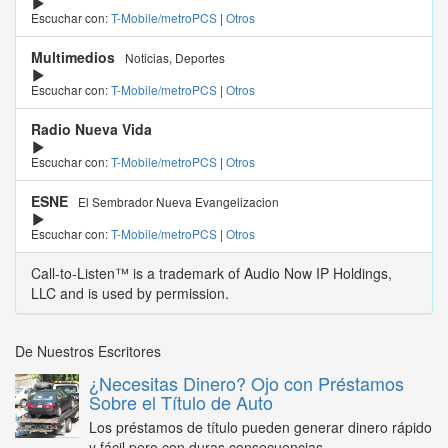
Escuchar con:
T-Mobile/metroPCS
|
Otros
Multimedios
Noticias, Deportes
Escuchar con:
T-Mobile/metroPCS
|
Otros
Radio Nueva Vida
Escuchar con:
T-Mobile/metroPCS
|
Otros
ESNE
El Sembrador Nueva Evangelizacion
Escuchar con:
T-Mobile/metroPCS
|
Otros
Call-to-Listen™ is a trademark of Audio Now IP Holdings,
LLC and is used by permission.
De Nuestros Escritores
¿Necesitas Dinero? Ojo con Préstamos
Sobre el Título de Auto
Los préstamos de título pueden generar dinero rápido
y fácil pero con duras consecuencias...