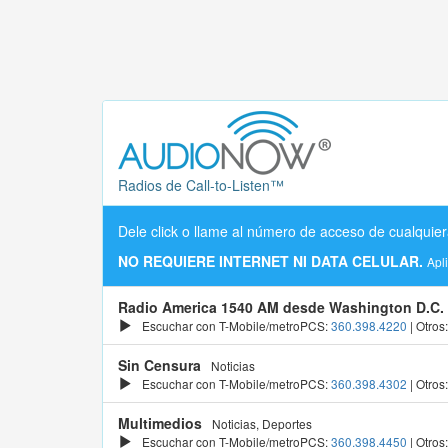
Radios de Call-to-Listen™
Dele click o llame al número de acceso de cualquier
NO REQUIERE INTERNET NI DATA CELULAR.
Apl
Radio America 1540 AM desde Washington D.C.
Escuchar con T-Mobile/metroPCS:
360.398.4220
| Otros
Sin Censura
Noticias
Escuchar con T-Mobile/metroPCS:
360.398.4302
| Otros
Multimedios
Noticias, Deportes
Escuchar con T-Mobile/metroPCS:
360.398.4450
| Otros