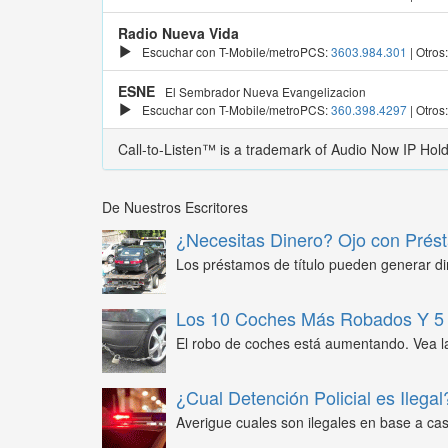
Radio Nueva Vida
Escuchar con T-Mobile/metroPCS:
3603.984.301
| Otros
ESNE
El Sembrador Nueva Evangelizacion
Escuchar con T-Mobile/metroPCS:
360.398.4297
| Otros
Call-to-Listen™ is a trademark of Audio Now IP Hol
De Nuestros Escritores
¿Necesitas Dinero? Ojo con Prést
Los préstamos de título pueden generar din
Los 10 Coches Más Robados Y 5 
El robo de coches está aumentando. Vea l
¿Cual Detención Policial es Ilegal
Averigue cuales son ilegales en base a caso