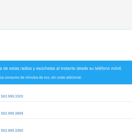
a de estas radios y esúchelas al instante desde su teléfono móvil.
ica consumo de minutos de voz, sin costo adicional.
:
563.999.3300
:
563.999.3899
:
563.999.3360