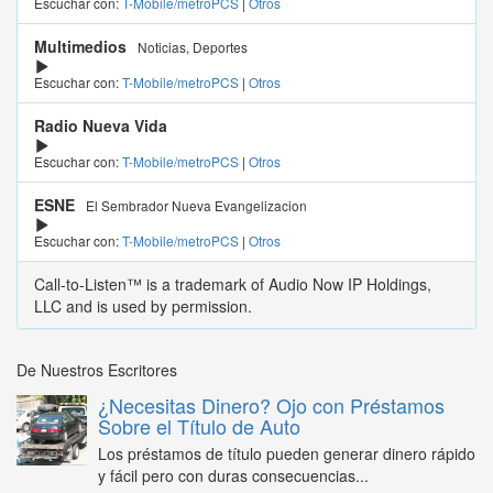
Escuchar con:
T-Mobile/metroPCS
|
Otros
Multimedios
Noticias, Deportes
Escuchar con:
T-Mobile/metroPCS
|
Otros
Radio Nueva Vida
Escuchar con:
T-Mobile/metroPCS
|
Otros
ESNE
El Sembrador Nueva Evangelizacion
Escuchar con:
T-Mobile/metroPCS
|
Otros
Call-to-Listen™ is a trademark of Audio Now IP Holdings,
LLC and is used by permission.
De Nuestros Escritores
¿Necesitas Dinero? Ojo con Préstamos
Sobre el Título de Auto
Los préstamos de título pueden generar dinero rápido
y fácil pero con duras consecuencias...