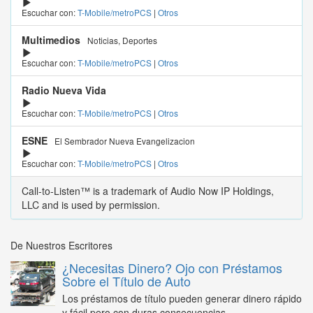
Escuchar con:
T-Mobile/metroPCS
|
Otros
Multimedios
Noticias, Deportes
Escuchar con:
T-Mobile/metroPCS
|
Otros
Radio Nueva Vida
Escuchar con:
T-Mobile/metroPCS
|
Otros
ESNE
El Sembrador Nueva Evangelizacion
Escuchar con:
T-Mobile/metroPCS
|
Otros
Call-to-Listen™ is a trademark of Audio Now IP Holdings,
LLC and is used by permission.
De Nuestros Escritores
¿Necesitas Dinero? Ojo con Préstamos
Sobre el Título de Auto
Los préstamos de título pueden generar dinero rápido
y fácil pero con duras consecuencias...