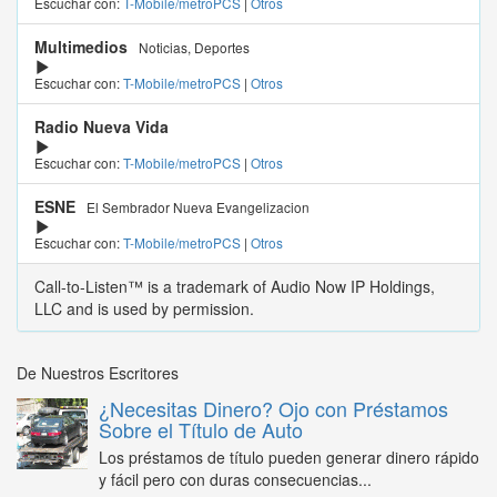
Escuchar con:
T-Mobile/metroPCS
|
Otros
Multimedios
Noticias, Deportes
Escuchar con:
T-Mobile/metroPCS
|
Otros
Radio Nueva Vida
Escuchar con:
T-Mobile/metroPCS
|
Otros
ESNE
El Sembrador Nueva Evangelizacion
Escuchar con:
T-Mobile/metroPCS
|
Otros
Call-to-Listen™ is a trademark of Audio Now IP Holdings,
LLC and is used by permission.
De Nuestros Escritores
¿Necesitas Dinero? Ojo con Préstamos
Sobre el Título de Auto
Los préstamos de título pueden generar dinero rápido
y fácil pero con duras consecuencias...