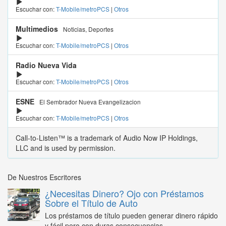
Escuchar con:
T-Mobile/metroPCS
|
Otros
Multimedios
Noticias, Deportes
Escuchar con:
T-Mobile/metroPCS
|
Otros
Radio Nueva Vida
Escuchar con:
T-Mobile/metroPCS
|
Otros
ESNE
El Sembrador Nueva Evangelizacion
Escuchar con:
T-Mobile/metroPCS
|
Otros
Call-to-Listen™ is a trademark of Audio Now IP Holdings,
LLC and is used by permission.
De Nuestros Escritores
¿Necesitas Dinero? Ojo con Préstamos
Sobre el Título de Auto
Los préstamos de título pueden generar dinero rápido
y fácil pero con duras consecuencias...