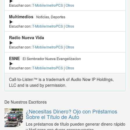
Escuchar con:
T-Mobile/metroPCS
|
Otros
Multimedios
Noticias, Deportes
Escuchar con:
T-Mobile/metroPCS
|
Otros
Radio Nueva Vida
Escuchar con:
T-Mobile/metroPCS
|
Otros
ESNE
El Sembrador Nueva Evangelizacion
Escuchar con:
T-Mobile/metroPCS
|
Otros
Call-to-Listen™ is a trademark of Audio Now IP Holdings,
LLC and is used by permission.
De Nuestros Escritores
¿Necesitas Dinero? Ojo con Préstamos
Sobre el Título de Auto
Los préstamos de título pueden generar dinero rápido
y fácil pero con duras consecuencias...