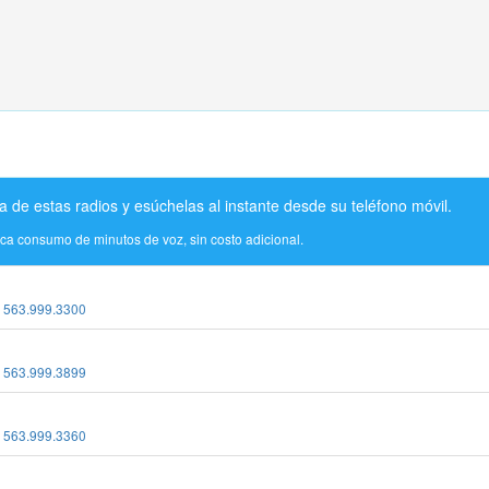
a de estas radios y esúchelas al instante desde su teléfono móvil.
ica consumo de minutos de voz, sin costo adicional.
:
563.999.3300
:
563.999.3899
:
563.999.3360