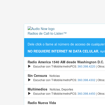
Radios de Call-to-Listen™
Dele click o llame al número de acceso de cualquier
NO REQUIERE INTERNET NI DATA CELULAR.
Apl
Radio America 1540 AM desde Washington D.C.
Escuchar con T-Mobile/metroPCS:
360.398.4220
| Otros
Sin Censura
Noticias
Escuchar con T-Mobile/metroPCS:
360.398.4302
| Otros
Multimedios
Noticias, Deportes
Escuchar con T-Mobile/metroPCS:
360.398.4450
| Otros
Radio Nueva Vida