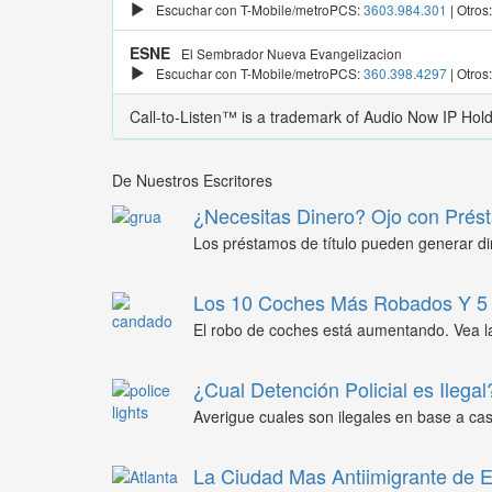
Escuchar con T-Mobile/metroPCS:
3603.984.301
| Otros
ESNE
El Sembrador Nueva Evangelizacion
Escuchar con T-Mobile/metroPCS:
360.398.4297
| Otros
Call-to-Listen™ is a trademark of Audio Now IP Hol
De Nuestros Escritores
¿Necesitas Dinero? Ojo con Prést
Los préstamos de título pueden generar din
Los 10 Coches Más Robados Y 5 
El robo de coches está aumentando. Vea l
¿Cual Detención Policial es Ilegal
Averigue cuales son ilegales en base a caso
La Ciudad Mas Antiimigrante de