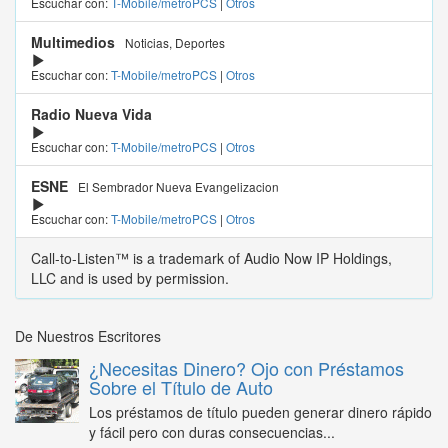
Escuchar con:
T-Mobile/metroPCS
|
Otros
Multimedios
Noticias, Deportes
Escuchar con:
T-Mobile/metroPCS
|
Otros
Radio Nueva Vida
Escuchar con:
T-Mobile/metroPCS
|
Otros
ESNE
El Sembrador Nueva Evangelizacion
Escuchar con:
T-Mobile/metroPCS
|
Otros
Call-to-Listen™ is a trademark of Audio Now IP Holdings,
LLC and is used by permission.
De Nuestros Escritores
¿Necesitas Dinero? Ojo con Préstamos
Sobre el Título de Auto
Los préstamos de título pueden generar dinero rápido
y fácil pero con duras consecuencias...