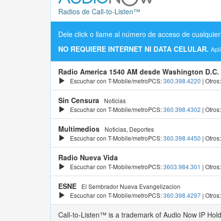
Radios de Call-to-Listen™
Dele click o llame al número de acceso de cualquier
NO REQUIERE INTERNET NI DATA CELULAR.
Apl
Radio America 1540 AM desde Washington D.C.
Escuchar con T-Mobile/metroPCS:
360.398.4220
| Otros
Sin Censura
Noticias
Escuchar con T-Mobile/metroPCS:
360.398.4302
| Otros
Multimedios
Noticias, Deportes
Escuchar con T-Mobile/metroPCS:
360.398.4450
| Otros
Radio Nueva Vida
Escuchar con T-Mobile/metroPCS:
3603.984.301
| Otros
ESNE
El Sembrador Nueva Evangelizacion
Escuchar con T-Mobile/metroPCS:
360.398.4297
| Otros
Call-to-Listen™ is a trademark of Audio Now IP Hol