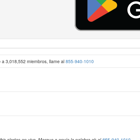
se a 3,018,552 miembros, llame al
855-940-1010
bir alertas en vivo. Marque o envíe la palabra ok al
855-940-1010
.