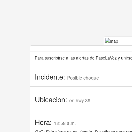
Para suscribirse a las alertas de PaseLaVoz y unir
Incidente:
Posible choque
Ubicacion:
en hwy 39
Hora:
12:58 a.m.
OJO: Esta alerta no es vigente. Suscribase para reci