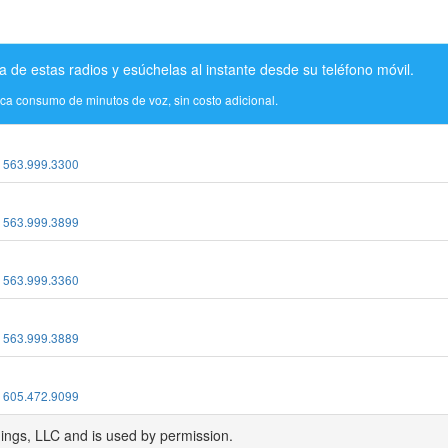
a de estas radios y esúchelas al instante desde su teléfono móvil.
ica consumo de minutos de voz, sin costo adicional.
:
563.999.3300
:
563.999.3899
:
563.999.3360
:
563.999.3889
:
605.472.9099
dings, LLC and is used by permission.