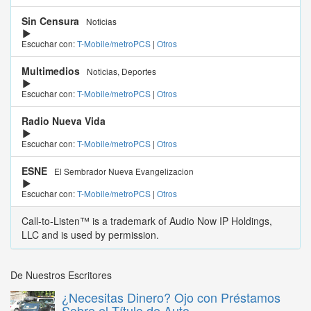
Sin Censura
Noticias
Escuchar con:
T-Mobile/metroPCS
|
Otros
Multimedios
Noticias, Deportes
Escuchar con:
T-Mobile/metroPCS
|
Otros
Radio Nueva Vida
Escuchar con:
T-Mobile/metroPCS
|
Otros
ESNE
El Sembrador Nueva Evangelizacion
Escuchar con:
T-Mobile/metroPCS
|
Otros
Call-to-Listen™ is a trademark of Audio Now IP Holdings,
LLC and is used by permission.
De Nuestros Escritores
¿Necesitas Dinero? Ojo con Préstamos
Sobre el Título de Auto