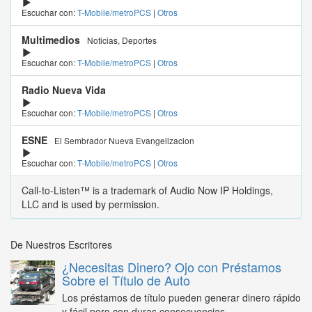
Escuchar con:
T-Mobile/metroPCS
|
Otros
Multimedios
Noticias, Deportes
Escuchar con:
T-Mobile/metroPCS
|
Otros
Radio Nueva Vida
Escuchar con:
T-Mobile/metroPCS
|
Otros
ESNE
El Sembrador Nueva Evangelizacion
Escuchar con:
T-Mobile/metroPCS
|
Otros
Call-to-Listen™ is a trademark of Audio Now IP Holdings,
LLC and is used by permission.
De Nuestros Escritores
¿Necesitas Dinero? Ojo con Préstamos
Sobre el Título de Auto
Los préstamos de título pueden generar dinero rápido
y fácil pero con duras consecuencias...