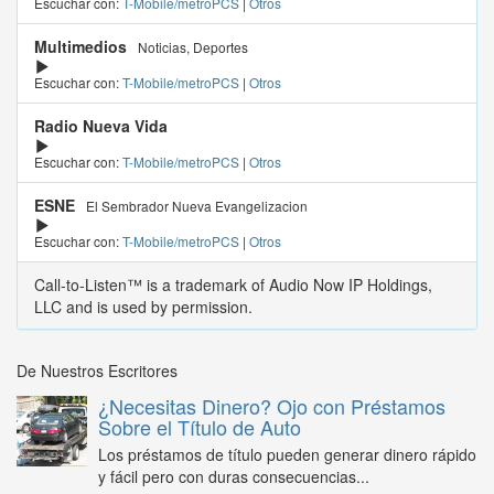
Escuchar con:
T-Mobile/metroPCS
|
Otros
Multimedios
Noticias, Deportes
Escuchar con:
T-Mobile/metroPCS
|
Otros
Radio Nueva Vida
Escuchar con:
T-Mobile/metroPCS
|
Otros
ESNE
El Sembrador Nueva Evangelizacion
Escuchar con:
T-Mobile/metroPCS
|
Otros
Call-to-Listen™ is a trademark of Audio Now IP Holdings,
LLC and is used by permission.
De Nuestros Escritores
¿Necesitas Dinero? Ojo con Préstamos
Sobre el Título de Auto
Los préstamos de título pueden generar dinero rápido
y fácil pero con duras consecuencias...