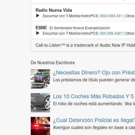
Radio Nueva Vida
Escuchar con T-Mobile/metroPCS:
3603.984.301
| Otros
ESNE
El Sembrador Nueva Evangelizacion
Escuchar con T-Mobile/metroPCS:
360.398.4297
| Otros
Call-to-Listen™ is a trademark of Audio Now IP Hol
De Nuestros Escritores
¿Necesitas Dinero? Ojo con Prést
Los préstamos de título pueden generar din
Los 10 Coches Más Robados Y 5 
El robo de coches está aumentando. Vea l
¿Cual Detención Policial es Ilegal
Averigue cuales son ilegales en base a caso