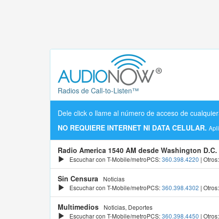
Radios de Call-to-Listen™
Dele click o llame al número de acceso de cualquier
NO REQUIERE INTERNET NI DATA CELULAR.
Apl
Radio America 1540 AM desde Washington D.C.
Escuchar con T-Mobile/metroPCS:
360.398.4220
| Otros
Sin Censura
Noticias
Escuchar con T-Mobile/metroPCS:
360.398.4302
| Otros
Multimedios
Noticias, Deportes
Escuchar con T-Mobile/metroPCS:
360.398.4450
| Otros