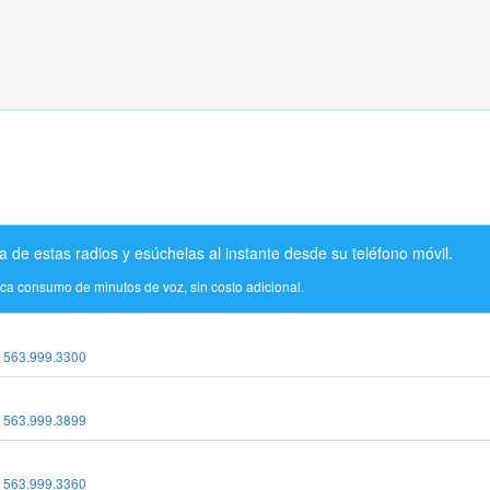
a de estas radios y esúchelas al instante desde su teléfono móvil.
ica consumo de minutos de voz, sin costo adicional.
:
563.999.3300
:
563.999.3899
:
563.999.3360