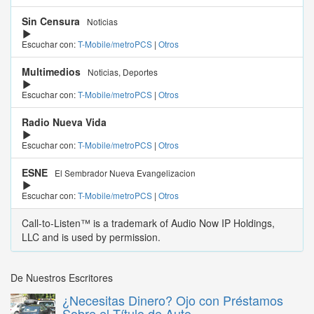
Sin Censura
Noticias
Escuchar con:
T-Mobile/metroPCS
|
Otros
Multimedios
Noticias, Deportes
Escuchar con:
T-Mobile/metroPCS
|
Otros
Radio Nueva Vida
Escuchar con:
T-Mobile/metroPCS
|
Otros
ESNE
El Sembrador Nueva Evangelizacion
Escuchar con:
T-Mobile/metroPCS
|
Otros
Call-to-Listen™ is a trademark of Audio Now IP Holdings,
LLC and is used by permission.
De Nuestros Escritores
¿Necesitas Dinero? Ojo con Préstamos
Sobre el Título de Auto