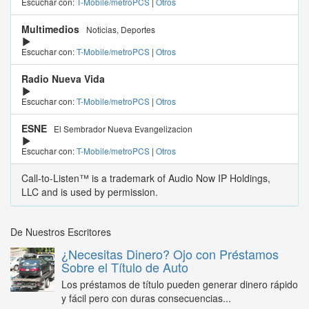
Escuchar con:
T-Mobile/metroPCS
|
Otros
Multimedios
Noticias, Deportes
Escuchar con:
T-Mobile/metroPCS
|
Otros
Radio Nueva Vida
Escuchar con:
T-Mobile/metroPCS
|
Otros
ESNE
El Sembrador Nueva Evangelizacion
Escuchar con:
T-Mobile/metroPCS
|
Otros
Call-to-Listen™ is a trademark of Audio Now IP Holdings,
LLC and is used by permission.
De Nuestros Escritores
¿Necesitas Dinero? Ojo con Préstamos
Sobre el Título de Auto
Los préstamos de título pueden generar dinero rápido
y fácil pero con duras consecuencias...