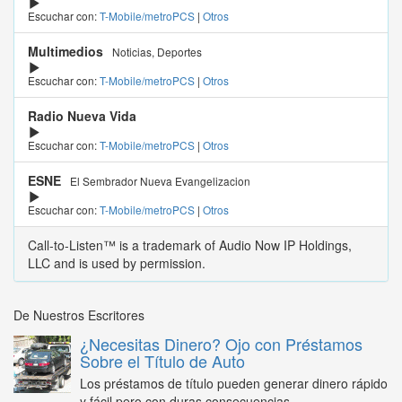
Escuchar con:
T-Mobile/metroPCS
|
Otros
Multimedios
Noticias, Deportes
Escuchar con:
T-Mobile/metroPCS
|
Otros
Radio Nueva Vida
Escuchar con:
T-Mobile/metroPCS
|
Otros
ESNE
El Sembrador Nueva Evangelizacion
Escuchar con:
T-Mobile/metroPCS
|
Otros
Call-to-Listen™ is a trademark of Audio Now IP Holdings,
LLC and is used by permission.
De Nuestros Escritores
¿Necesitas Dinero? Ojo con Préstamos
Sobre el Título de Auto
Los préstamos de título pueden generar dinero rápido
y fácil pero con duras consecuencias...