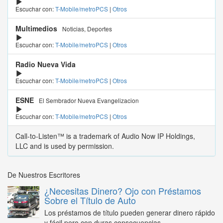
Escuchar con:
T-Mobile/metroPCS
|
Otros
Multimedios
Noticias, Deportes
Escuchar con:
T-Mobile/metroPCS
|
Otros
Radio Nueva Vida
Escuchar con:
T-Mobile/metroPCS
|
Otros
ESNE
El Sembrador Nueva Evangelizacion
Escuchar con:
T-Mobile/metroPCS
|
Otros
Call-to-Listen™ is a trademark of Audio Now IP Holdings,
LLC and is used by permission.
De Nuestros Escritores
¿Necesitas Dinero? Ojo con Préstamos
Sobre el Título de Auto
Los préstamos de título pueden generar dinero rápido
y fácil pero con duras consecuencias...