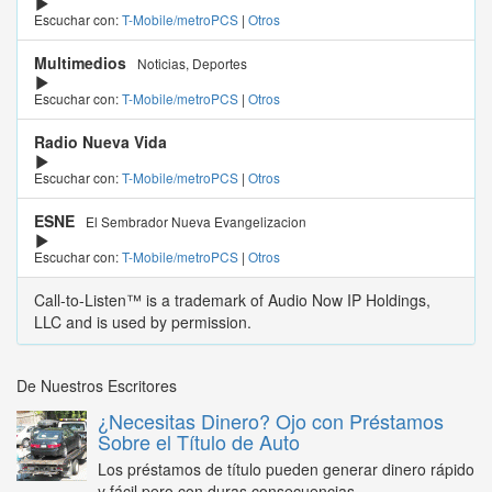
Escuchar con:
T-Mobile/metroPCS
|
Otros
Multimedios
Noticias, Deportes
Escuchar con:
T-Mobile/metroPCS
|
Otros
Radio Nueva Vida
Escuchar con:
T-Mobile/metroPCS
|
Otros
ESNE
El Sembrador Nueva Evangelizacion
Escuchar con:
T-Mobile/metroPCS
|
Otros
Call-to-Listen™ is a trademark of Audio Now IP Holdings,
LLC and is used by permission.
De Nuestros Escritores
¿Necesitas Dinero? Ojo con Préstamos
Sobre el Título de Auto
Los préstamos de título pueden generar dinero rápido
y fácil pero con duras consecuencias...