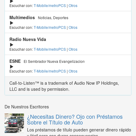
Escuchar con:
T-Mobile/metroPCS
|
Otros
Multimedios
Noticias, Deportes
Escuchar con:
T-Mobile/metroPCS
|
Otros
Radio Nueva Vida
Escuchar con:
T-Mobile/metroPCS
|
Otros
ESNE
El Sembrador Nueva Evangelizacion
Escuchar con:
T-Mobile/metroPCS
|
Otros
Call-to-Listen™ is a trademark of Audio Now IP Holdings,
LLC and is used by permission.
De Nuestros Escritores
¿Necesitas Dinero? Ojo con Préstamos
Sobre el Título de Auto
Los préstamos de título pueden generar dinero rápido
y fácil pero con duras consecuencias...