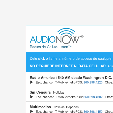
Radios de Call-to-Listen™
Dele click o llame al número de acceso de cualquier
NO REQUIERE INTERNET NI DATA CELULAR.
Apl
Radio America 1540 AM desde Washington D.C.
Escuchar con T-Mobile/metroPCS:
360.398.4220
| Otros
Sin Censura
Noticias
Escuchar con T-Mobile/metroPCS:
360.398.4302
| Otros
Multimedios
Noticias, Deportes
Escuchar con T-Mobile/metroPCS:
360.398.4450
| Otros