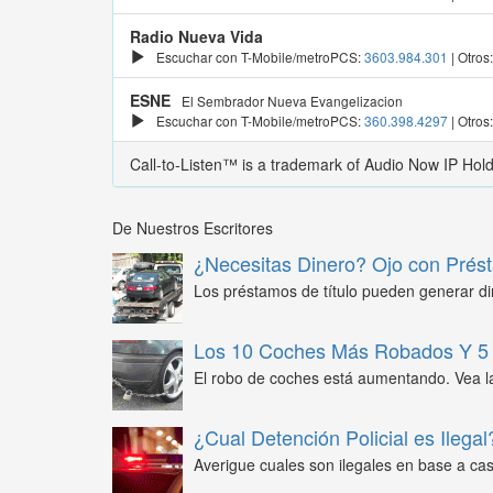
Radio Nueva Vida
Escuchar con T-Mobile/metroPCS:
3603.984.301
| Otros
ESNE
El Sembrador Nueva Evangelizacion
Escuchar con T-Mobile/metroPCS:
360.398.4297
| Otros
Call-to-Listen™ is a trademark of Audio Now IP Hol
De Nuestros Escritores
¿Necesitas Dinero? Ojo con Prést
Los préstamos de título pueden generar din
Los 10 Coches Más Robados Y 5 
El robo de coches está aumentando. Vea l
¿Cual Detención Policial es Ilegal
Averigue cuales son ilegales en base a caso