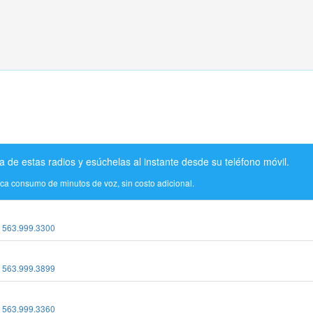
a de estas radios y esúchelas al instante desde su teléfono móvil.
ica consumo de minutos de voz, sin costo adicional.
:
563.999.3300
:
563.999.3899
:
563.999.3360