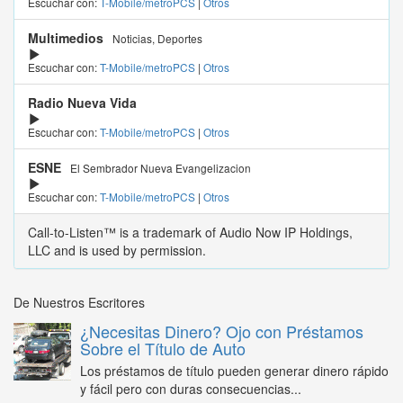
Escuchar con:
T-Mobile/metroPCS
|
Otros
Multimedios
Noticias, Deportes
Escuchar con:
T-Mobile/metroPCS
|
Otros
Radio Nueva Vida
Escuchar con:
T-Mobile/metroPCS
|
Otros
ESNE
El Sembrador Nueva Evangelizacion
Escuchar con:
T-Mobile/metroPCS
|
Otros
Call-to-Listen™ is a trademark of Audio Now IP Holdings,
LLC and is used by permission.
De Nuestros Escritores
¿Necesitas Dinero? Ojo con Préstamos
Sobre el Título de Auto
Los préstamos de título pueden generar dinero rápido
y fácil pero con duras consecuencias...