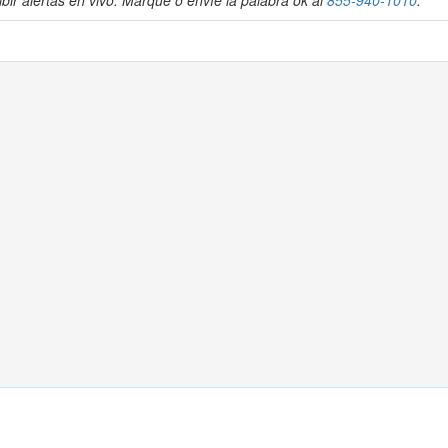
bir alertas en vivo. Marque o envíe la palabra ok al
855-940-1010
.