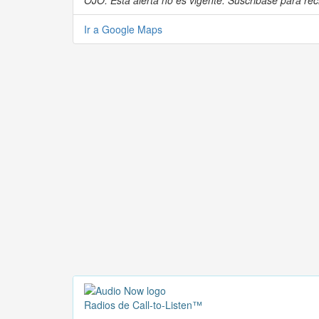
OJO: Esta alerta no es vigente. Suscribase para reci
Ir a Google Maps
Radios de Call-to-Listen™