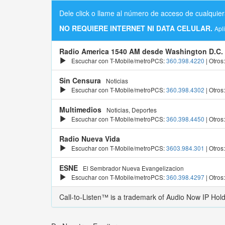
Dele click o llame al número de acceso de cualquier
NO REQUIERE INTERNET NI DATA CELULAR.
Apl
Radio America 1540 AM desde Washington D.C.
Escuchar con T-Mobile/metroPCS:
360.398.4220
| Otros
Sin Censura
Noticias
Escuchar con T-Mobile/metroPCS:
360.398.4302
| Otros
Multimedios
Noticias, Deportes
Escuchar con T-Mobile/metroPCS:
360.398.4450
| Otros
Radio Nueva Vida
Escuchar con T-Mobile/metroPCS:
3603.984.301
| Otros
ESNE
El Sembrador Nueva Evangelizacion
Escuchar con T-Mobile/metroPCS:
360.398.4297
| Otros
Call-to-Listen™ is a trademark of Audio Now IP Hol