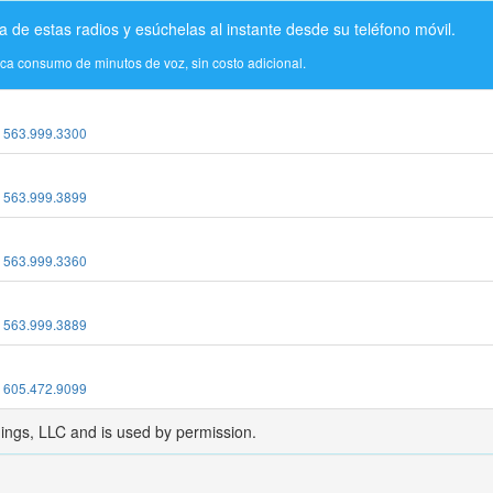
a de estas radios y esúchelas al instante desde su teléfono móvil.
ica consumo de minutos de voz, sin costo adicional.
:
563.999.3300
:
563.999.3899
:
563.999.3360
:
563.999.3889
:
605.472.9099
dings, LLC and is used by permission.