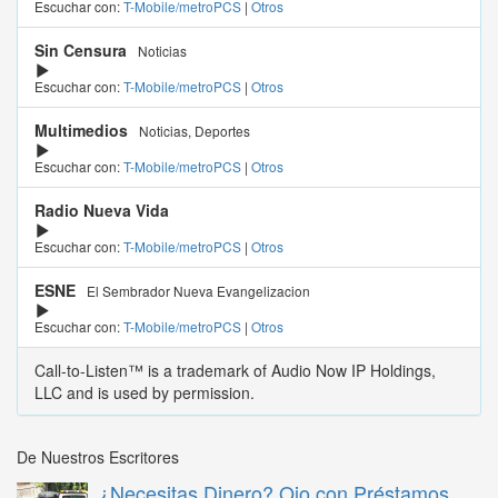
Escuchar con:
T-Mobile/metroPCS
|
Otros
Sin Censura
Noticias
Escuchar con:
T-Mobile/metroPCS
|
Otros
Multimedios
Noticias, Deportes
Escuchar con:
T-Mobile/metroPCS
|
Otros
Radio Nueva Vida
Escuchar con:
T-Mobile/metroPCS
|
Otros
ESNE
El Sembrador Nueva Evangelizacion
Escuchar con:
T-Mobile/metroPCS
|
Otros
Call-to-Listen™ is a trademark of Audio Now IP Holdings,
LLC and is used by permission.
De Nuestros Escritores
¿Necesitas Dinero? Ojo con Préstamos