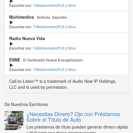
Escuchar con:
T-Mobile/metroPCS
|
Otros
Multimedios
Noticias, Deportes
Escuchar con:
T-Mobile/metroPCS
|
Otros
Radio Nueva Vida
Escuchar con:
T-Mobile/metroPCS
|
Otros
ESNE
El Sembrador Nueva Evangelizacion
Escuchar con:
T-Mobile/metroPCS
|
Otros
Call-to-Listen™ is a trademark of Audio Now IP Holdings,
LLC and is used by permission.
De Nuestros Escritores
¿Necesitas Dinero? Ojo con Préstamos
Sobre el Título de Auto
Los préstamos de título pueden generar dinero rápido
y fácil pero con duras consecuencias...