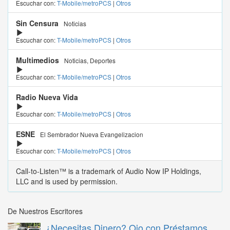
Escuchar con:
T-Mobile/metroPCS
|
Otros
Sin Censura
Noticias
Escuchar con:
T-Mobile/metroPCS
|
Otros
Multimedios
Noticias, Deportes
Escuchar con:
T-Mobile/metroPCS
|
Otros
Radio Nueva Vida
Escuchar con:
T-Mobile/metroPCS
|
Otros
ESNE
El Sembrador Nueva Evangelizacion
Escuchar con:
T-Mobile/metroPCS
|
Otros
Call-to-Listen™ is a trademark of Audio Now IP Holdings,
LLC and is used by permission.
De Nuestros Escritores
¿Necesitas Dinero? Ojo con Préstamos