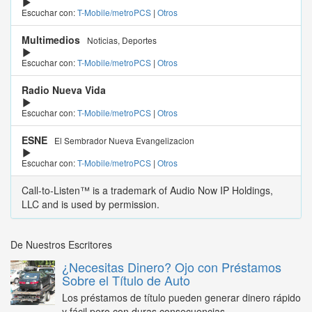
Escuchar con:
T-Mobile/metroPCS
|
Otros
Multimedios
Noticias, Deportes
Escuchar con:
T-Mobile/metroPCS
|
Otros
Radio Nueva Vida
Escuchar con:
T-Mobile/metroPCS
|
Otros
ESNE
El Sembrador Nueva Evangelizacion
Escuchar con:
T-Mobile/metroPCS
|
Otros
Call-to-Listen™ is a trademark of Audio Now IP Holdings,
LLC and is used by permission.
De Nuestros Escritores
¿Necesitas Dinero? Ojo con Préstamos
Sobre el Título de Auto
Los préstamos de título pueden generar dinero rápido
y fácil pero con duras consecuencias...