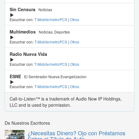
Sin Censura
Noticias
Escuchar con:
T-Mobile/metroPCS
|
Otros
Multimedios
Noticias, Deportes
Escuchar con:
T-Mobile/metroPCS
|
Otros
Radio Nueva Vida
Escuchar con:
T-Mobile/metroPCS
|
Otros
ESNE
El Sembrador Nueva Evangelizacion
Escuchar con:
T-Mobile/metroPCS
|
Otros
Call-to-Listen™ is a trademark of Audio Now IP Holdings,
LLC and is used by permission.
De Nuestros Escritores
¿Necesitas Dinero? Ojo con Préstamos
Sobre el Título de Auto