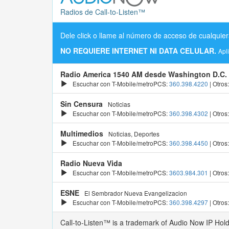
Radios de Call-to-Listen™
Dele click o llame al número de acceso de cualquier
NO REQUIERE INTERNET NI DATA CELULAR.
Apl
Radio America 1540 AM desde Washington D.C.
Escuchar con T-Mobile/metroPCS:
360.398.4220
| Otros
Sin Censura
Noticias
Escuchar con T-Mobile/metroPCS:
360.398.4302
| Otros
Multimedios
Noticias, Deportes
Escuchar con T-Mobile/metroPCS:
360.398.4450
| Otros
Radio Nueva Vida
Escuchar con T-Mobile/metroPCS:
3603.984.301
| Otros
ESNE
El Sembrador Nueva Evangelizacion
Escuchar con T-Mobile/metroPCS:
360.398.4297
| Otros
Call-to-Listen™ is a trademark of Audio Now IP Hol