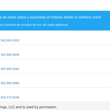
a de estas radios y esúchelas al instante desde su teléfono móvil.
ica consumo de minutos de voz, sin costo adicional.
:
563.999.3300
:
563.999.3899
:
563.999.3360
:
563.999.3889
:
605.472.9099
dings, LLC and is used by permission.