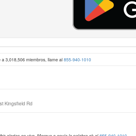
se a 3,018,506 miembros, llame al
855-940-1010
t Kingsfield Rd
bir alertas en vivo. Marque o envíe la palabra ok al
855-940-1010
.