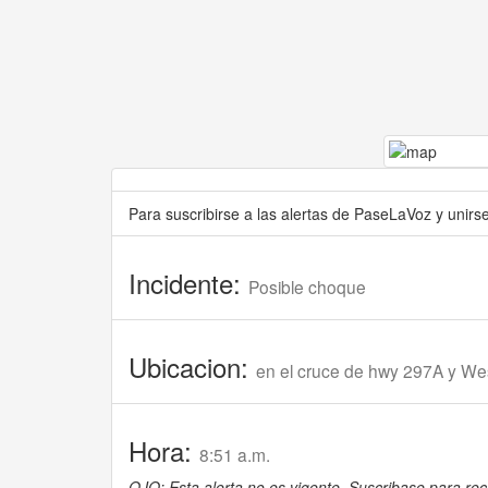
Para suscribirse a las alertas de PaseLaVoz y unir
Incidente:
Posible choque
Ubicacion:
en el cruce de hwy 297A y Wes
Hora:
8:51 a.m.
OJO: Esta alerta no es vigente. Suscribase para reci