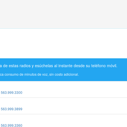
a de estas radios y esúchelas al instante desde su teléfono móvil.
ica consumo de minutos de voz, sin costo adicional.
:
563.999.3300
:
563.999.3899
:
563.999.3360