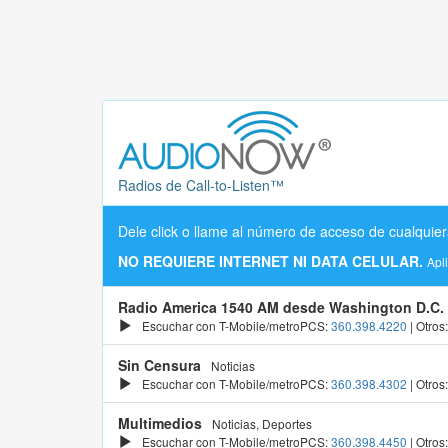
Radios de Call-to-Listen™
Dele click o llame al número de acceso de cualquier
NO REQUIERE INTERNET NI DATA CELULAR.
Apl
Radio America 1540 AM desde Washington D.C.
Escuchar con T-Mobile/metroPCS:
360.398.4220
| Otros
Sin Censura
Noticias
Escuchar con T-Mobile/metroPCS:
360.398.4302
| Otros
Multimedios
Noticias, Deportes
Escuchar con T-Mobile/metroPCS:
360.398.4450
| Otros