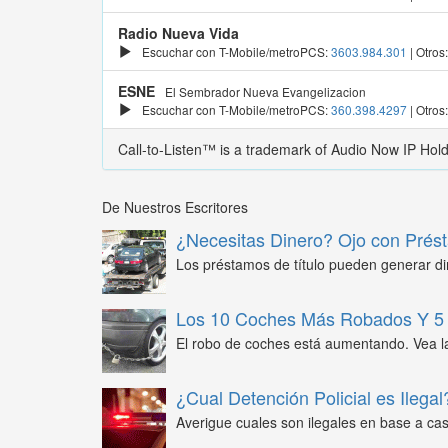
Radio Nueva Vida
Escuchar con T-Mobile/metroPCS:
3603.984.301
| Otros
ESNE
El Sembrador Nueva Evangelizacion
Escuchar con T-Mobile/metroPCS:
360.398.4297
| Otros
Call-to-Listen™ is a trademark of Audio Now IP Hol
De Nuestros Escritores
¿Necesitas Dinero? Ojo con Prést
Los préstamos de título pueden generar din
Los 10 Coches Más Robados Y 5 
El robo de coches está aumentando. Vea l
¿Cual Detención Policial es Ilegal
Averigue cuales son ilegales en base a caso