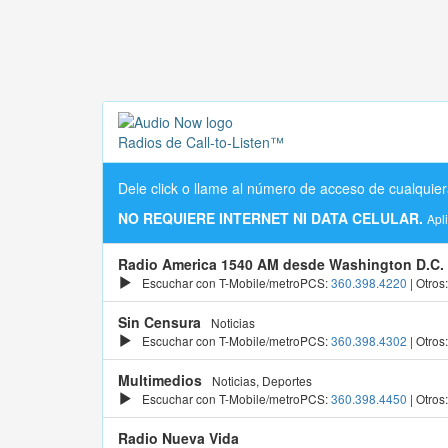
Radios de Call-to-Listen™
Dele click o llame al número de acceso de cualquier
NO REQUIERE INTERNET NI DATA CELULAR.
Apl
Radio America 1540 AM desde Washington D.C.
Escuchar con T-Mobile/metroPCS:
360.398.4220
| Otros
Sin Censura
Noticias
Escuchar con T-Mobile/metroPCS:
360.398.4302
| Otros
Multimedios
Noticias, Deportes
Escuchar con T-Mobile/metroPCS:
360.398.4450
| Otros
Radio Nueva Vida