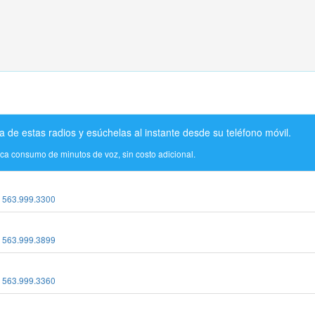
a de estas radios y esúchelas al instante desde su teléfono móvil.
ica consumo de minutos de voz, sin costo adicional.
:
563.999.3300
:
563.999.3899
:
563.999.3360