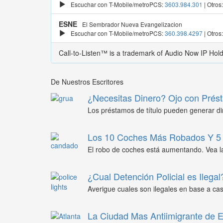
Escuchar con T-Mobile/metroPCS:
3603.984.301
| Otros
ESNE
El Sembrador Nueva Evangelizacion
Escuchar con T-Mobile/metroPCS:
360.398.4297
| Otros
Call-to-Listen™ is a trademark of Audio Now IP Hol
De Nuestros Escritores
¿Necesitas Dinero? Ojo con Prést
Los préstamos de título pueden generar din
Los 10 Coches Más Robados Y 5 
El robo de coches está aumentando. Vea l
¿Cual Detención Policial es Ilegal
Averigue cuales son ilegales en base a caso
La Ciudad Mas Antiimigrante de