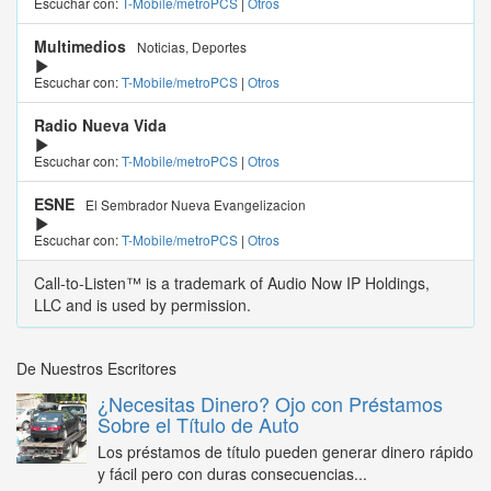
Escuchar con:
T-Mobile/metroPCS
|
Otros
Multimedios
Noticias, Deportes
Escuchar con:
T-Mobile/metroPCS
|
Otros
Radio Nueva Vida
Escuchar con:
T-Mobile/metroPCS
|
Otros
ESNE
El Sembrador Nueva Evangelizacion
Escuchar con:
T-Mobile/metroPCS
|
Otros
Call-to-Listen™ is a trademark of Audio Now IP Holdings,
LLC and is used by permission.
De Nuestros Escritores
¿Necesitas Dinero? Ojo con Préstamos
Sobre el Título de Auto
Los préstamos de título pueden generar dinero rápido
y fácil pero con duras consecuencias...