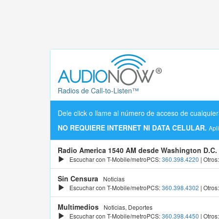
Radios de Call-to-Listen™
Dele click o llame al número de acceso de cualquier
NO REQUIERE INTERNET NI DATA CELULAR.
Apl
Radio America 1540 AM desde Washington D.C.
Escuchar con T-Mobile/metroPCS:
360.398.4220
| Otros
Sin Censura
Noticias
Escuchar con T-Mobile/metroPCS:
360.398.4302
| Otros
Multimedios
Noticias, Deportes
Escuchar con T-Mobile/metroPCS:
360.398.4450
| Otros