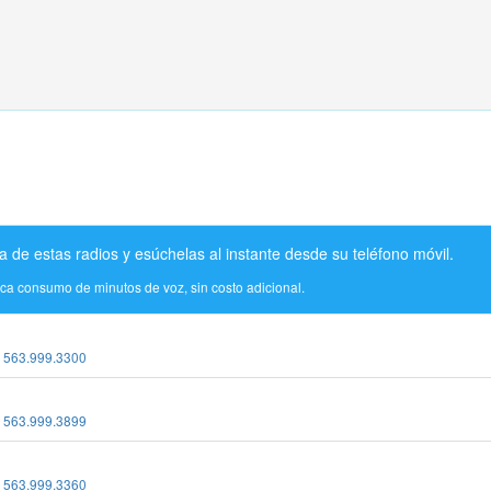
a de estas radios y esúchelas al instante desde su teléfono móvil.
ica consumo de minutos de voz, sin costo adicional.
:
563.999.3300
:
563.999.3899
:
563.999.3360