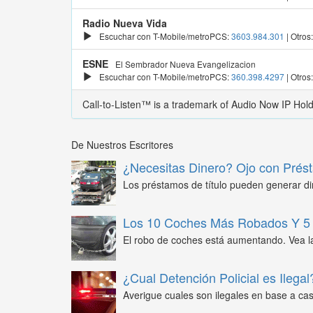
Radio Nueva Vida
Escuchar con T-Mobile/metroPCS:
3603.984.301
| Otros
ESNE
El Sembrador Nueva Evangelizacion
Escuchar con T-Mobile/metroPCS:
360.398.4297
| Otros
Call-to-Listen™ is a trademark of Audio Now IP Hol
De Nuestros Escritores
¿Necesitas Dinero? Ojo con Prést
Los préstamos de título pueden generar din
Los 10 Coches Más Robados Y 5 
El robo de coches está aumentando. Vea l
¿Cual Detención Policial es Ilegal
Averigue cuales son ilegales en base a caso