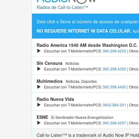
Radios de Call-to-Listen™
Dele click o llame al número de acceso de cualquier
NO REQUIERE INTERNET NI DATA CELULAR.
Apl
Radio America 1540 AM desde Washington D.C.
Escuchar con T-Mobile/metroPCS:
360.398.4220
| Otros
Sin Censura
Noticias
Escuchar con T-Mobile/metroPCS:
360.398.4302
| Otros
Multimedios
Noticias, Deportes
Escuchar con T-Mobile/metroPCS:
360.398.4450
| Otros
Radio Nueva Vida
Escuchar con T-Mobile/metroPCS:
3603.984.301
| Otros
ESNE
El Sembrador Nueva Evangelizacion
Escuchar con T-Mobile/metroPCS:
360.398.4297
| Otros
Call-to-Listen™ is a trademark of Audio Now IP Hol