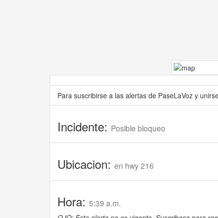
Para suscribirse a las alertas de PaseLaVoz y unir
Incidente:
Posible bloqueo
Ubicacion:
en hwy 216
Hora:
5:39 a.m.
OJO: Esta alerta no es vigente. Suscribase para reci