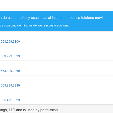
a de estas radios y esúchelas al instante desde su teléfono móvil.
ica consumo de minutos de voz, sin costo adicional.
:
563.999.3300
:
563.999.3899
:
563.999.3360
:
563.999.3889
:
605.472.9099
dings, LLC and is used by permission.