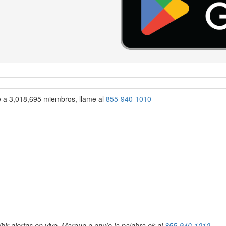
se a 3,018,695 miembros, llame al
855-940-1010
bir alertas en vivo. Marque o envíe la palabra ok al
855-940-1010
.