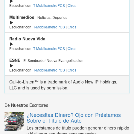
Escuchar con:
T-Mobile/metroPCS
|
Otros
Multimedios
Noticias, Deportes
Escuchar con:
T-Mobile/metroPCS
|
Otros
Radio Nueva Vida
Escuchar con:
T-Mobile/metroPCS
|
Otros
ESNE
El Sembrador Nueva Evangelizacion
Escuchar con:
T-Mobile/metroPCS
|
Otros
Call-to-Listen™ is a trademark of Audio Now IP Holdings,
LLC and is used by permission.
De Nuestros Escritores
¿Necesitas Dinero? Ojo con Préstamos
Sobre el Título de Auto
Los préstamos de título pueden generar dinero rápido
y fácil pero con duras consecuencias...