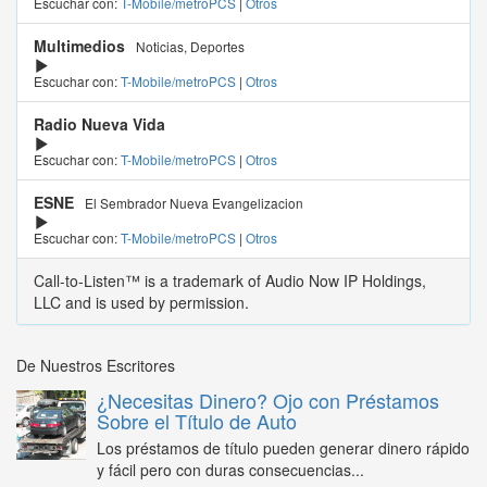
Escuchar con:
T-Mobile/metroPCS
|
Otros
Multimedios
Noticias, Deportes
Escuchar con:
T-Mobile/metroPCS
|
Otros
Radio Nueva Vida
Escuchar con:
T-Mobile/metroPCS
|
Otros
ESNE
El Sembrador Nueva Evangelizacion
Escuchar con:
T-Mobile/metroPCS
|
Otros
Call-to-Listen™ is a trademark of Audio Now IP Holdings,
LLC and is used by permission.
De Nuestros Escritores
¿Necesitas Dinero? Ojo con Préstamos
Sobre el Título de Auto
Los préstamos de título pueden generar dinero rápido
y fácil pero con duras consecuencias...