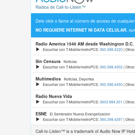
Radios de Call-to-Listen™
Dele click o llame al número de acceso de cualquier
NO REQUIERE INTERNET NI DATA CELULAR.
Apl
Radio America 1540 AM desde Washington D.C.
Escuchar con T-Mobile/metroPCS:
360.398.4220
| Otros
Sin Censura
Noticias
Escuchar con T-Mobile/metroPCS:
360.398.4302
| Otros
Multimedios
Noticias, Deportes
Escuchar con T-Mobile/metroPCS:
360.398.4450
| Otros
Radio Nueva Vida
Escuchar con T-Mobile/metroPCS:
3603.984.301
| Otros
ESNE
El Sembrador Nueva Evangelizacion
Escuchar con T-Mobile/metroPCS:
360.398.4297
| Otros
Call-to-Listen™ is a trademark of Audio Now IP Hol