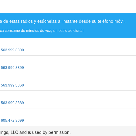
a de estas radios y esúchelas al instante desde su teléfono móvil.
ica consumo de minutos de voz, sin costo adicional.
:
563.999.3300
:
563.999.3899
:
563.999.3360
:
563.999.3889
:
605.472.9099
dings, LLC and is used by permission.