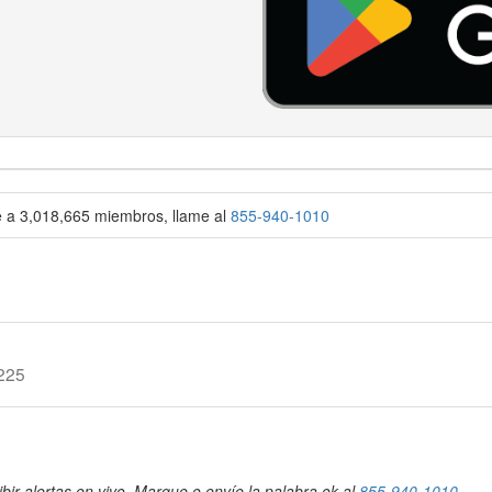
se a 3,018,665 miembros, llame al
855-940-1010
 225
bir alertas en vivo. Marque o envíe la palabra ok al
855-940-1010
.