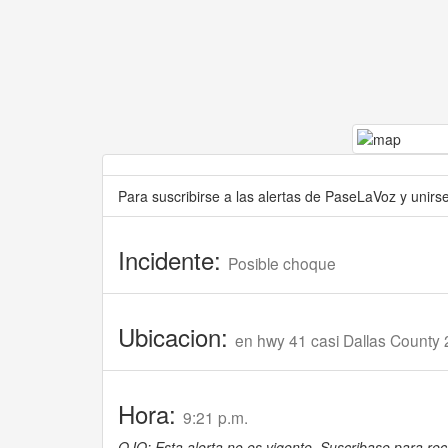
Para suscribirse a las alertas de PaseLaVoz y unir
Incidente:
Posible choque
Ubicacion:
en hwy 41 casi Dallas County
Hora:
9:21 p.m.
OJO: Esta alerta no es vigente. Suscribase para reci