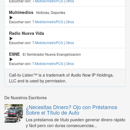
Escuchar con:
T-Mobile/metroPCS
|
Otros
Multimedios
Noticias, Deportes
Escuchar con:
T-Mobile/metroPCS
|
Otros
Radio Nueva Vida
Escuchar con:
T-Mobile/metroPCS
|
Otros
ESNE
El Sembrador Nueva Evangelizacion
Escuchar con:
T-Mobile/metroPCS
|
Otros
Call-to-Listen™ is a trademark of Audio Now IP Holdings,
LLC and is used by permission.
De Nuestros Escritores
¿Necesitas Dinero? Ojo con Préstamos
Sobre el Título de Auto
Los préstamos de título pueden generar dinero rápido
y fácil pero con duras consecuencias...