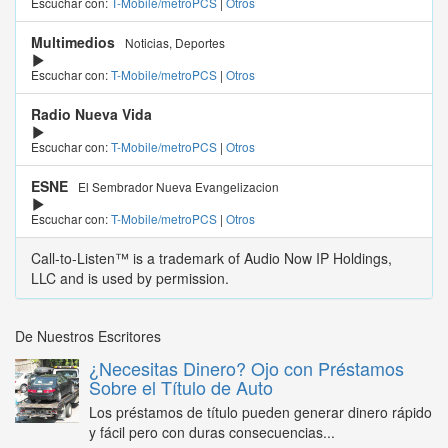
Escuchar con:
T-Mobile/metroPCS
|
Otros
Multimedios
Noticias, Deportes
Escuchar con:
T-Mobile/metroPCS
|
Otros
Radio Nueva Vida
Escuchar con:
T-Mobile/metroPCS
|
Otros
ESNE
El Sembrador Nueva Evangelizacion
Escuchar con:
T-Mobile/metroPCS
|
Otros
Call-to-Listen™ is a trademark of Audio Now IP Holdings,
LLC and is used by permission.
De Nuestros Escritores
¿Necesitas Dinero? Ojo con Préstamos
Sobre el Título de Auto
Los préstamos de título pueden generar dinero rápido
y fácil pero con duras consecuencias...