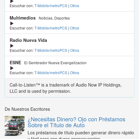
Escuchar con:
T-Mobile/metroPCS
|
Otros
Multimedios
Noticias, Deportes
Escuchar con:
T-Mobile/metroPCS
|
Otros
Radio Nueva Vida
Escuchar con:
T-Mobile/metroPCS
|
Otros
ESNE
El Sembrador Nueva Evangelizacion
Escuchar con:
T-Mobile/metroPCS
|
Otros
Call-to-Listen™ is a trademark of Audio Now IP Holdings,
LLC and is used by permission.
De Nuestros Escritores
¿Necesitas Dinero? Ojo con Préstamos
Sobre el Título de Auto
Los préstamos de título pueden generar dinero rápido
y fácil pero con duras consecuencias...