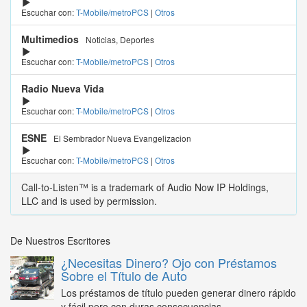
Escuchar con:
T-Mobile/metroPCS
|
Otros
Multimedios
Noticias, Deportes
Escuchar con:
T-Mobile/metroPCS
|
Otros
Radio Nueva Vida
Escuchar con:
T-Mobile/metroPCS
|
Otros
ESNE
El Sembrador Nueva Evangelizacion
Escuchar con:
T-Mobile/metroPCS
|
Otros
Call-to-Listen™ is a trademark of Audio Now IP Holdings,
LLC and is used by permission.
De Nuestros Escritores
¿Necesitas Dinero? Ojo con Préstamos
Sobre el Título de Auto
Los préstamos de título pueden generar dinero rápido
y fácil pero con duras consecuencias...