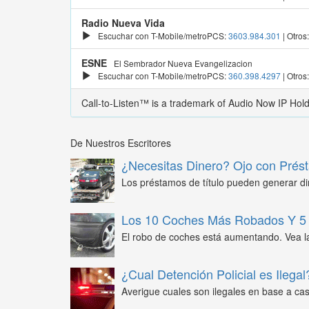
Radio Nueva Vida
Escuchar con T-Mobile/metroPCS:
3603.984.301
| Otros
ESNE
El Sembrador Nueva Evangelizacion
Escuchar con T-Mobile/metroPCS:
360.398.4297
| Otros
Call-to-Listen™ is a trademark of Audio Now IP Hol
De Nuestros Escritores
¿Necesitas Dinero? Ojo con Prést
Los préstamos de título pueden generar din
Los 10 Coches Más Robados Y 5 
El robo de coches está aumentando. Vea l
¿Cual Detención Policial es Ilegal
Averigue cuales son ilegales en base a caso