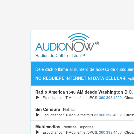
Radios de Call-to-Listen™
Dele click o llame al número de acceso de cualquier
NO REQUIERE INTERNET NI DATA CELULAR.
Apl
Radio America 1540 AM desde Washington D.C.
Escuchar con T-Mobile/metroPCS:
360.398.4220
| Otros
Sin Censura
Noticias
Escuchar con T-Mobile/metroPCS:
360.398.4302
| Otros
Multimedios
Noticias, Deportes
Escuchar con T-Mobile/metroPCS:
360.398.4450
| Otros