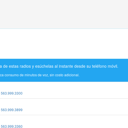
a de estas radios y esúchelas al instante desde su teléfono móvil.
ica consumo de minutos de voz, sin costo adicional.
:
563.999.3300
:
563.999.3899
:
563.999.3360